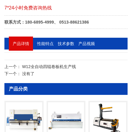
7*24小时免费咨询热线
联系方式：180-6895-4999、 0513-88621386
产品详情
性能特点
技术参数
产品视频
1
上一个：
W12全自动四辊卷板机生产线
下一个：
没有了
产品分类