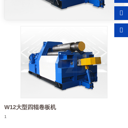
W12大型四辊卷板机
1