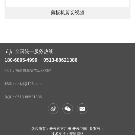
剪板机剪切视频
全国统一服务热线
180-6895-4999 0513-88621386
地址：南通市海安市工业园区
邮箱：ntctzj@126.com
传真：
0513-88621386
版权所有：开云官方注册-开云中国 备案号：
技术支持：安速网络