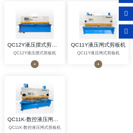
QC12Y液压摆式剪板机
QC11Y液压闸式剪板机
QC12Y液压摆式剪板机
QC11Y液压闸式剪板机
QC11K-数控液压闸式剪板机
QC11K-数控液压闸式剪板机