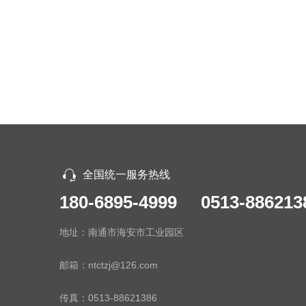
全国统一服务热线
180-6895-4999 0513-886213
地址：南通市海安市工业园区
邮箱：ntctzj@126.com
传真：
0513-88621386