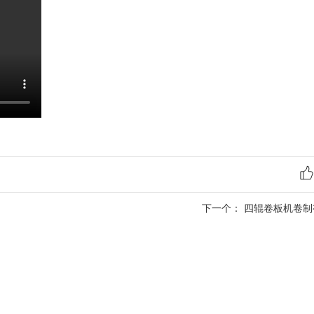
下一个：
四辊卷板机卷制