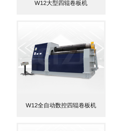
W12大型四辊卷板机
W12全自动数控四辊卷板机