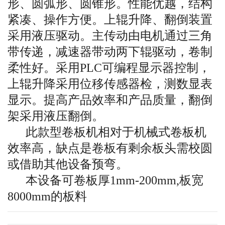
形、圆弧形、圆锥形。性能优越，结构
紧凑、操作方便。上辊升降、翻倒装置
采用液压驱动。主传动由电机通过三角
带传递，减速器带动两下辊驱动，卷制
柔性好。采用PLC可编程显示器控制，
上辊升降采用位移传感器检，测数显表
显示。提高产品效率和产品质量，翻倒
架采用液压翻倒。
此款型卷板机相对于机械式卷板机
效率高，缺点是卷板有剩余板头需校圆
或借助其他设备预弯。
本设备可卷板厚1mm-200mm,板宽
概述
8000mm的板料
本机结构型式为三辊对称式，上辊在
333333333333
两下辊中央对称位置作垂直升降运动，