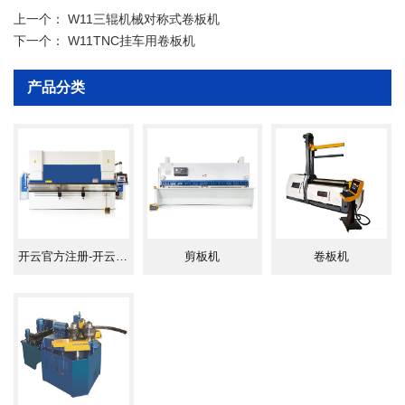
通过液压缸内的液压油作用于活塞而获
上一个：
W11三辊机械对称式卷板机
下一个：
W11TNC挂车用卷板机
得，为液 压升降；两下辊作旋转运动，
通过减速机的输出齿轮与下辊齿啮合，
产品分类
为卷制板材提供扭矩。本机床相比较机
械对称式卷板机速度快、效率高。
开云官方注册-开云中国
剪板机
卷板机