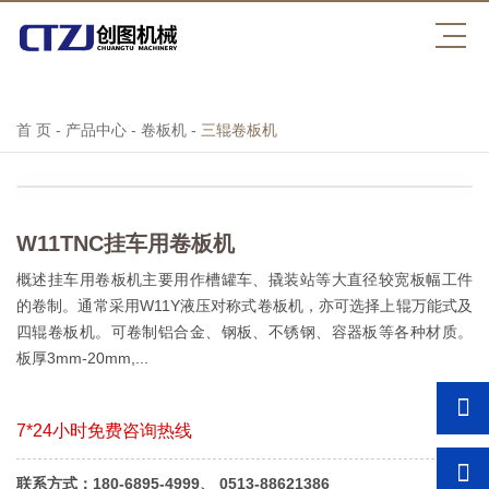
开云官方注册
首 页
-
产品中心
-
卷板机
-
三辊卷板机
W11TNC挂车用卷板机
概述挂车用卷板机主要用作槽罐车、撬装站等大直径较宽板幅工件
的卷制。通常采用W11Y液压对称式卷板机，亦可选择上辊万能式及
四辊卷板机。可卷制铝合金、钢板、不锈钢、容器板等各种材质。
板厚3mm-20mm,...
7*24小时免费咨询热线
联系方式：180-6895-4999、 0513-88621386