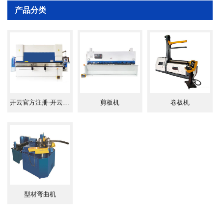
产品分类
概述
挂车用卷板机主要用作槽罐车、撬装站等大直
径较宽板幅工件的卷制。通常采用W11Y液压对
称式卷板机，亦可选择上辊万能式及四辊卷板
开云官方注册-开云中国
剪板机
卷板机
机。可卷制铝合金、钢板、不锈钢、容器板等
各种材质。板厚3mm-20mm,板宽10000mm的板
料。
型材弯曲机