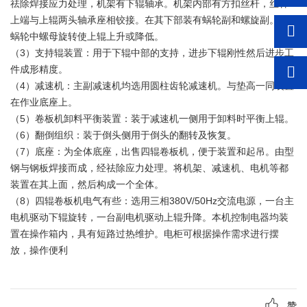
祛除焊接应力处理，机架有下辊轴承。机架内部有方扣丝杆，丝杆
上端与上辊两头轴承座相铰接。在其下部装有蜗轮副和螺旋副。靠
蜗轮中螺母旋转使上辊上升或降低。
（3）支持辊装置：用于下辊中部的支持，进步下辊刚性然后进步工
件成形精度。
（4）减速机：主副减速机均选用圆柱齿轮减速机。与垫高一同装置
在作业底座上。
（5）卷板机卸料平衡装置：装于减速机一侧用于卸料时平衡上辊。
（6）翻倒组织：装于倒头侧用于倒头的翻转及恢复。
（7）底座：为全体底座，出售四辊卷板机，便于装置和起吊。由型
钢与钢板焊接而成，经祛除应力处理。将机架、减速机、电机等都
装置在其上面，然后构成一个全体。
（8）四辊卷板机电气有些：选用三相380V/50Hz交流电源，一台主
电机驱动下辊旋转，一台副电机驱动上辊升降。本机控制电器均装
置在操作箱内，具有短路过热维护。电柜可根据操作需求进行摆
放，操作便利
赞